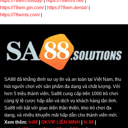
https://78win.holiday/
|
https://78winni.net/
|
https://78win.jpn.com/
|
https://78win.dental/
|
https://78wintx.com/
|
SA88
đã khẳng định sự uy tín và an toàn tại Việt Nam, thu
hút người chơi với sản phẩm đa dạng và chất lượng. Với
hơn 5 triệu thành viên, Sa88 cung cấp trên 1000 trò chơi
cùng tỷ lệ cược hấp dẫn và dịch vụ khách hàng tận tình.
Sa88 nổi bật với giao diện thân thiện, kho trò chơi đa
dạng, và nhiều khuyến mãi hấp dẫn cho thành viên mới.
Xem thêm:
hi88
|
OKVIP LIÊN MINH
|
hi 88
|