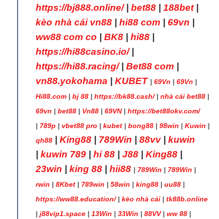
https://bj888.online/
|
bet88
|
188bet
|
kèo nhà cái vn88
|
hi88 com
|
69vn
|
ww88 com co
|
BK8
|
hi88
|
https://hi88casino.io/
|
https://hi88.racing/
|
Bet88 com
|
vn88.yokohama
|
KUBET
|
69Vn
|
69Vn
|
Hi88.com
|
bj 88
|
https://bk88.cash/
|
nhà cái bet88
|
69vn
|
bet88
|
Vn88
|
69VN
|
https://bet88okv.com/
|
789p
|
vbet88 pro
|
kubet
|
bong88
|
98win
|
Kuwin
|
|
King88
|
789Win
|
88vv
|
kuwin
qh88
|
kuwin 789
|
hi 88
|
J88
|
King88
|
23win
|
king 88
|
hii88
|
789Win
|
789Win
|
rwin
|
8Kbet
|
789win
|
58win
|
king88
|
uu88
|
https://ww88.education/
|
kèo nhà cái
|
tk88b.online
|
j88vip1.space
|
13Win
|
33Win
|
88VV
|
ww 88
|